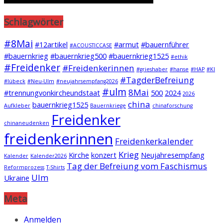
Schlagwörter
#8Mai
#12artikel
#armut
#bauernführer
#ACOUSTICCASE
#bauernkrieg
#bauernkrieg500
#bauernkrieg1525
#ethik
#Freidenker
#Freidenkerinnen
#grieshaber
#hanse
#HAP
#KI
#TagderBefreiung
#lübeck
#Neu-Ulm
#neujahrsempfang2026
#ulm
8Mai
#trennungvonkircheundstaat
500
2024
2026
china
bauernkrieg1525
Aufkleber
Bauernkriege
chinaforschung
Freidenker
chinaneudenken
freidenkerinnen
Freidenkerkalender
Krieg
Kirche
konzert
Neujahresempfang
Kalender
Kalender2026
Tag der Befreiung vom Faschismus
Reformprozess
T-Shirts
Ulm
Ukraine
Meta
Anmelden