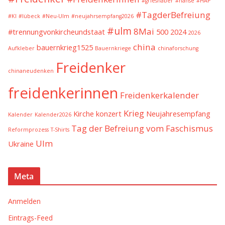
#grieshaber
#hanse
#HAP
#TagderBefreiung
#KI
#lübeck
#Neu-Ulm
#neujahrsempfang2026
#ulm
8Mai
#trennungvonkircheundstaat
500
2024
2026
china
bauernkrieg1525
Aufkleber
Bauernkriege
chinaforschung
Freidenker
chinaneudenken
freidenkerinnen
Freidenkerkalender
Krieg
Kirche
konzert
Neujahresempfang
Kalender
Kalender2026
Tag der Befreiung vom Faschismus
Reformprozess
T-Shirts
Ulm
Ukraine
Meta
Anmelden
Eintrags-Feed