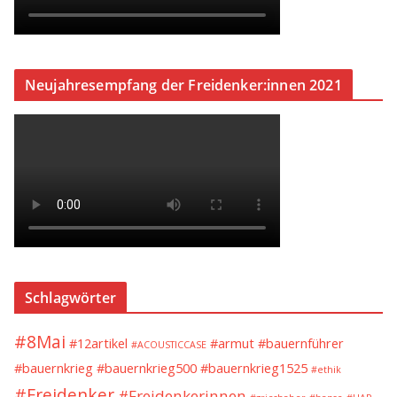
Neujahresempfang der Freidenker:innen 2021
Schlagwörter
#8Mai
#12artikel
#armut
#bauernführer
#ACOUSTICCASE
#bauernkrieg
#bauernkrieg500
#bauernkrieg1525
#ethik
#Freidenker
#Freidenkerinnen