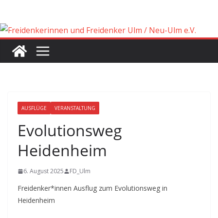
Zum
Inhalt
springen
AUSFLÜGE
VERANSTALTUNG
Evolutionsweg
Heidenheim
6. August 2025
FD_Ulm
Freidenker*innen Ausflug zum Evolutionsweg in
Heidenheim